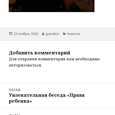
Опубликовано
Автор
Рубрики
23 ноября, 2020
gvardeici
Новости
Добавить комментарий
Для отправки комментария вам необходимо
авторизоваться
.
Навигация
НАЗАД
по
Увлекательная беседа «Права
Предыдущая
записям
ребенка»
запись: