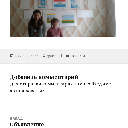
Опубликовано
Автор
Рубрики
10 июня, 2022
gvardeici
Новости
Добавить комментарий
Для отправки комментария вам необходимо
авторизоваться
.
Навигация
НАЗАД
по
Объявление
Предыдущая
записям