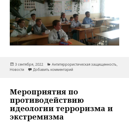
Опубликовано
Рубрики
3 сентября, 2022
Антитеррористическая защищенность
,
к записи День солидарности в 
Новости
Добавить комментарий
Мероприятия по
противодействию
идеологии терроризма и
экстремизма