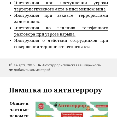
Инструкция при поступлении угрозы
террористического акта в письменном виде.
Инструкция при захвате террористами
заложников.
Инструкция по ведению телефонного
разговора при угрозе взрыва.
Инструкция о действии сотрудников при
совершении террористического акта.
Опубликовано
Рубрики
4 марта, 2016
Антитеррористическая защищенность
к записи Инструкции по антитеррору
Добавить комментарий
Памятка по антитеррору
Общие и
частные
рекомен