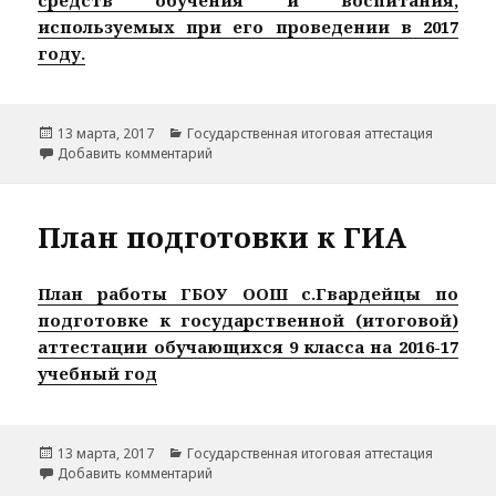
используемых при его проведении в 2017
году.
Опубликовано
Рубрики
13 марта, 2017
Государственная итоговая аттестация
к записи Приказы МОиН РФ №2, №4 от 09.0
Добавить комментарий
План подготовки к ГИА
План работы ГБОУ ООШ с.Гвардейцы по
подготовке к государственной (итоговой)
аттестации обучающихся 9 класса на 2016-17
учебный год
Опубликовано
Рубрики
13 марта, 2017
Государственная итоговая аттестация
к записи План подготовки к ГИА
Добавить комментарий