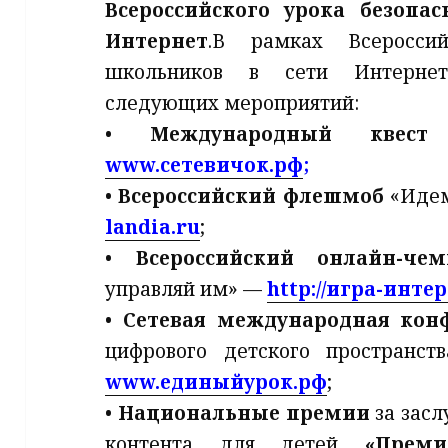
Всероссийского урока безопа
Интернет
.
В рамках Всероссий
школьников в сети Интернет
следующих мероприятий:
•
Международный кве
www.сетевичок.рф
;
•
Всероссийский флешмоб
«Иде
landia.ru
;
•
Всероссийский онлайн-ч
управляй им» —
http://игра-инте
•
Сетевая международная кон
цифрового детского пространст
www.единыйурок.рф
;
•
Национальные премии
за засл
контента для детей
«Преми