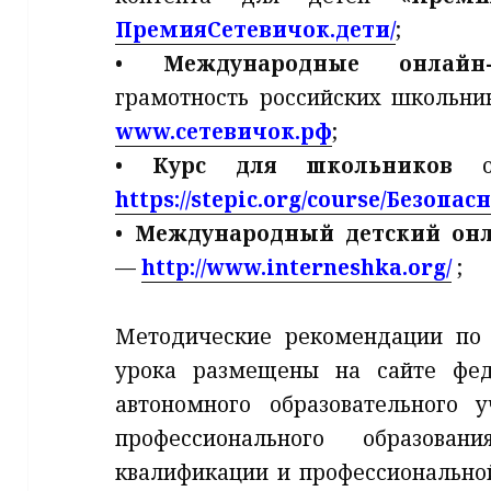
ПремияСетевичок.дети/
;
•
Международные онлайн-и
грамотность российских школьни
www.сетевичок.рф
;
•
Курс для школьников
от
https://stepic.org/course/Безопа
•
Международный детский онл
—
http://www.interneshka.org/
;
Методические рекомендации по 
урока размещены на сайте феде
автономного образовательного 
профессионального образова
квалификации и профессионально