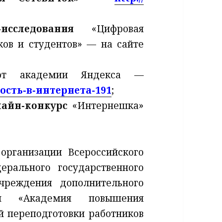
сследования
«Цифровая
ков и студентов» — на сайте
 академии Яндекса —
сность-в-интернета-191
;
айн-конкурс
«Интернешка»
организации Всероссийского
рального государственного
учреждения дополнительного
ния «Академия повышения
й переподготовки работников