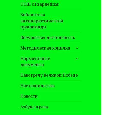
ООШ с.Гвардейцы
Библиотека
антинаркотической
пропаганды
Внеурочная деятельность
раскрыть
Методическая копилка
дочернее
раскрыть
меню
Нормативные
дочернее
документы
меню
Навстречу Великой Победе
Наставничество
Новости
Азбука права