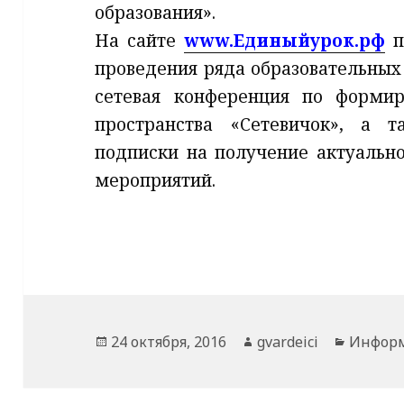
образования».
На сайте
www.Единыйурок.рф
п
проведения ряда образовательных
сетевая конференция по формир
пространства «Сетевичок», а т
подписки на получение актуальн
мероприятий.
Опубликовано
Автор
Рубрик
24 октября, 2016
gvardeici
Информ