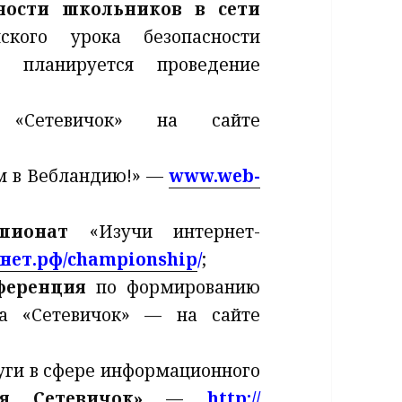
сности школьников в сети
ского урока безопасности
 планируется проведение
ст
«Сетевичок» на сайте
м в Вебландию!» —
www.web-
емпионат
«Изучи интернет-
рнет.рф/championship
/
;
ференция
по формированию
ва «Сетевичок» — на сайте
уги в сфере информационного
я Сетевичок»
—
http://