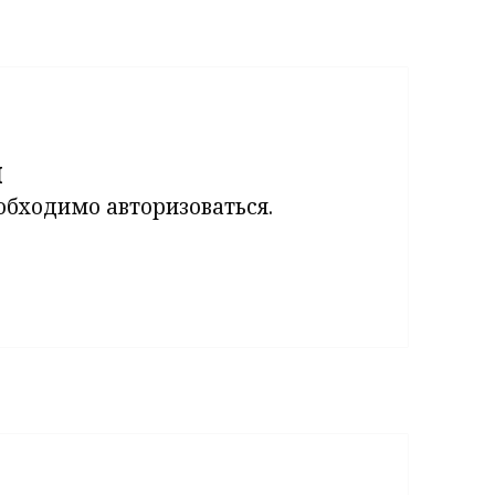
й
еобходимо
авторизоваться
.