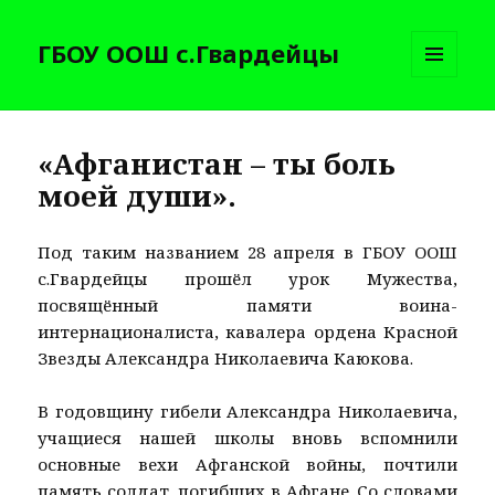
ГБОУ ООШ с.Гвардейцы
МЕНЮ
И
ВИДЖЕТЫ
«Афганистан – ты боль
моей души».
Под таким названием 28 апреля в ГБОУ ООШ
с.Гвардейцы прошёл урок Мужества,
посвящённый памяти воина-
интернационалиста, кавалера ордена Красной
Звезды Александра Николаевича Каюкова.
В годовщину гибели Александра Николаевича,
учащиеся нашей школы вновь вспомнили
основные вехи Афганской войны, почтили
память солдат, погибших в Афгане. Со словами