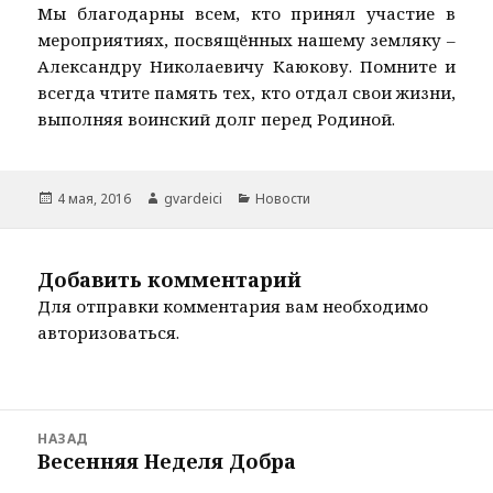
Мы благодарны всем, кто принял участие в
мероприятиях, посвящённых нашему земляку –
Александру Николаевичу Каюкову. Помните и
всегда чтите память тех, кто отдал свои жизни,
выполняя воинский долг перед Родиной.
Опубликовано
Автор
Рубрики
4 мая, 2016
gvardeici
Новости
Добавить комментарий
Для отправки комментария вам необходимо
авторизоваться
.
Навигация
НАЗАД
по
Весенняя Неделя Добра
Предыдущая
записям
запись: