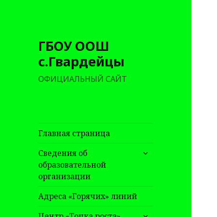
ГБОУ ООШ
с.Гвардейцы
ОФИЦИАЛЬНЫЙ САЙТ
Главная страница
раскрыть
Сведения об
дочернее
образовательной
меню
организации
Адреса «Горячих» линий
раскрыть
Центр «Точка роста»