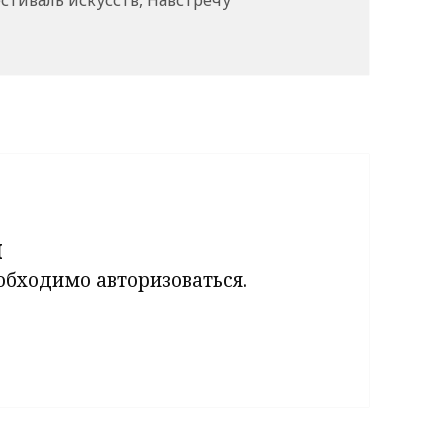
й
еобходимо
авторизоваться
.