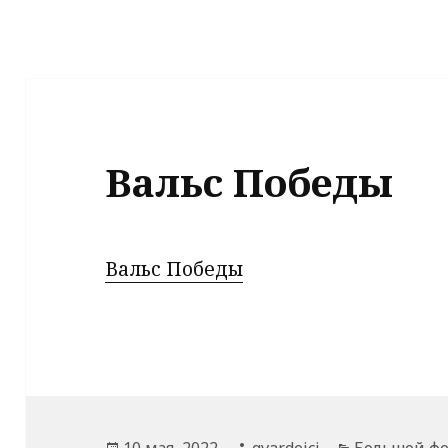
Вальс Победы
Вальс Победы
Опубликовано
Автор
Рубрики
10 мая, 2022
gvardeici
Большой фе