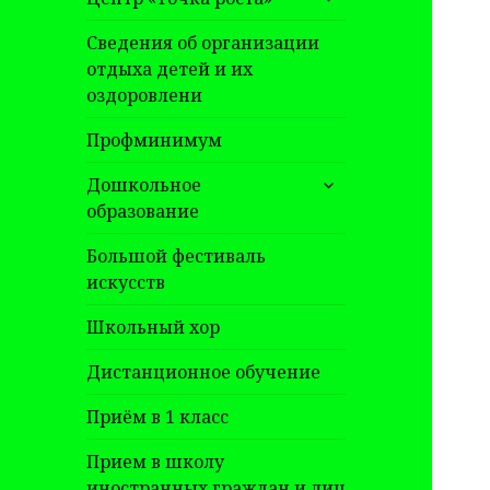
дочернее
меню
Сведения об организации
отдыха детей и их
оздоровлени
Профминимум
раскрыть
Дошкольное
дочернее
образование
меню
Большой фестиваль
искусств
Школьный хор
Дистанционное обучение
Приём в 1 класс
Прием в школу
иностранных граждан и лиц