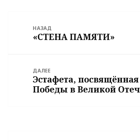
Навигация
по
НАЗАД
«СТЕНА ПАМЯТИ»
записям
Предыдущая
запись:
ДАЛЕЕ
Эстафета, посвящённая
Следующая
Победы в Великой Отеч
запись: