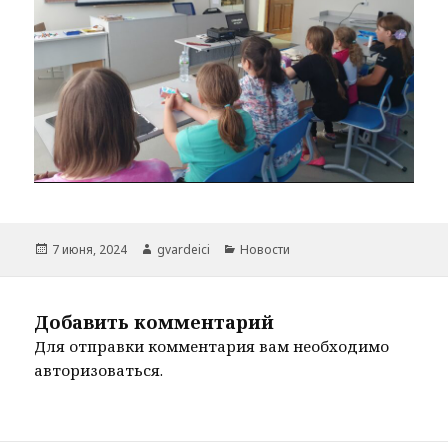
Опубликовано
Автор
Рубрики
7 июня, 2024
gvardeici
Новости
Добавить комментарий
Для отправки комментария вам необходимо
авторизоваться
.