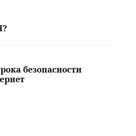
Я?
урока безопасности
ернет