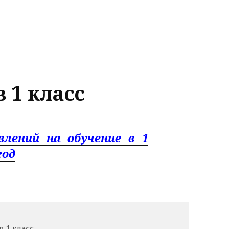
 1 класс
влений на обучение в 1
год
и
 1 класс