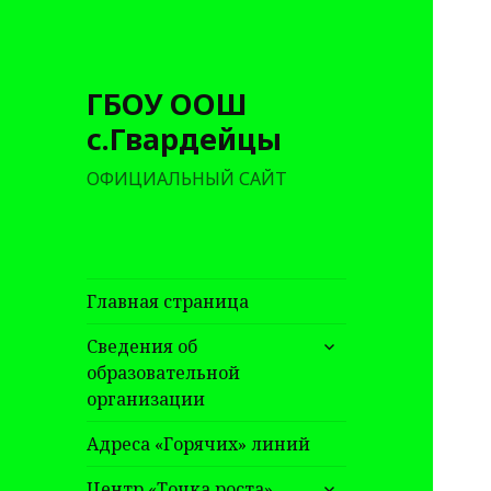
ГБОУ ООШ
с.Гвардейцы
ОФИЦИАЛЬНЫЙ САЙТ
Главная страница
раскрыть
Сведения об
дочернее
образовательной
меню
организации
Адреса «Горячих» линий
раскрыть
Центр «Точка роста»