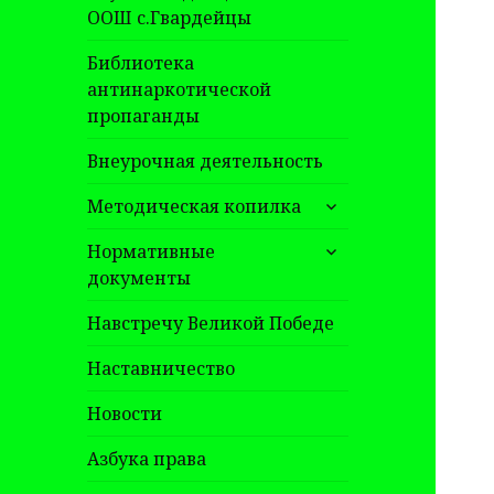
ООШ с.Гвардейцы
Библиотека
антинаркотической
пропаганды
Внеурочная деятельность
раскрыть
Методическая копилка
дочернее
раскрыть
меню
Нормативные
дочернее
документы
меню
Навстречу Великой Победе
Наставничество
Новости
Азбука права