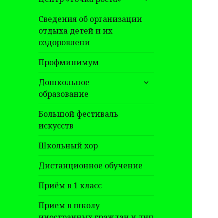
дочернее
меню
Сведения об организации
отдыха детей и их
оздоровлени
Профминимум
раскрыть
Дошкольное
дочернее
образование
меню
Большой фестиваль
искусств
Школьный хор
Дистанционное обучение
Приём в 1 класс
Прием в школу
иностранных граждан и лиц