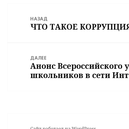
Навигация
по
НАЗАД
ЧТО ТАКОЕ КОРРУПЦИ
записям
Предыдущая
запись:
ДАЛЕЕ
Анонс Всероссийского 
Следующая
школьников в сети Инт
запись:
Сайт работает на WordPress