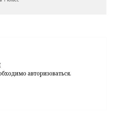
й
еобходимо
авторизоваться
.