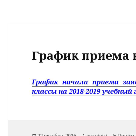
График приема в
График начала приема зая
классы на 2018-2019 учебный 
Опубликовано
Автор
Рубрик
22 октября, 2016
gvardeici
Приём в