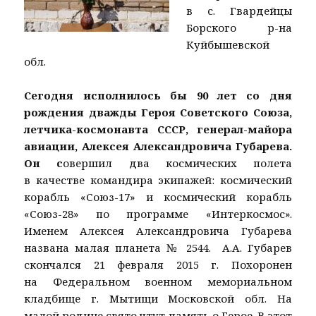
в с. Гвардейцы
Борского р-на
Куйбышевской
обл.
Сегодня исполнилось бы 90 лет со дня
рождения дважды Героя Советского Союза,
летчика-космонавта СССР, генерал-майора
авиации, Алексея Александровича Губарева.
Он
с
овершил два космических полета
в качестве командира экипажей: космический
корабль «Союз-17» и космический корабль
«Союз-28» по программе «Интеркосмос».
Именем Алексея Александровича Губарева
названа малая планета № 2544. А.А. Губарев
скончался 21 февраля 2015 г. Похоронен
на Федеральном военном мемориальном
кладбище г. Мытищи Московской обл. На
малой родине свято чтут память о Герое. В этот