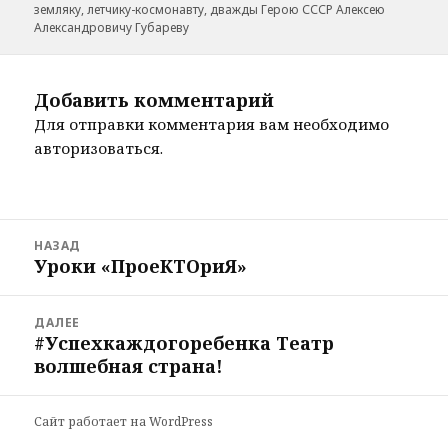
земляку, летчику-космонавту, дважды Герою СССР Алексею
Александровичу Губареву
Добавить комментарий
Для отправки комментария вам необходимо
авторизоваться
.
Навигация
НАЗАД
по
Уроки «ПроеКТОриЯ»
Предыдущая
записям
запись:
ДАЛЕЕ
#Успехкаждогоребенка Театр
Следующая
волшебная страна!
запись:
Сайт работает на WordPress