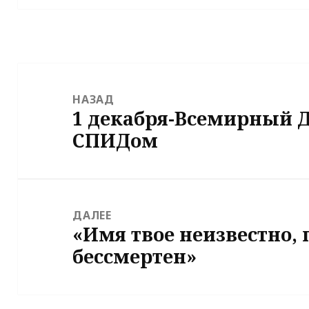
Навигация
по
НАЗАД
1 декабря-Всемирный Д
записям
Предыдущая
СПИДом
запись:
ДАЛЕЕ
«Имя твое неизвестно, 
Следующая
бессмертен»
запись: