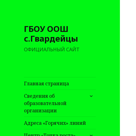
ГБОУ ООШ
с.Гвардейцы
ОФИЦИАЛЬНЫЙ САЙТ
Главная страница
раскрыть
Сведения об
дочернее
образовательной
меню
организации
Адреса «Горячих» линий
раскрыть
Центр «Точка роста»