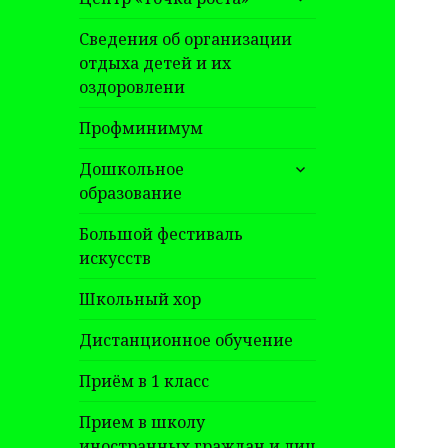
дочернее
меню
Сведения об организации
отдыха детей и их
оздоровлени
Профминимум
раскрыть
Дошкольное
дочернее
образование
меню
Большой фестиваль
искусств
Школьный хор
Дистанционное обучение
Приём в 1 класс
Прием в школу
иностранных граждан и лиц