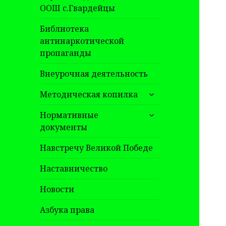
ООШ с.Гвардейцы
Библиотека
антинаркотической
пропаганды
Внеурочная деятельность
раскрыть
Методическая копилка
дочернее
раскрыть
меню
Нормативные
дочернее
документы
меню
Навстречу Великой Победе
Наставничество
Новости
Азбука права