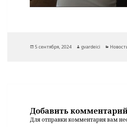
Опубликовано
Автор
Рубрик
5 сентября, 2024
gvardeici
Новост
Добавить комментари
Для отправки комментария вам н