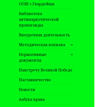
ООШ с.Гвардейцы
Библиотека
антинаркотической
пропаганды
Внеурочная деятельность
раскрыть
Методическая копилка
дочернее
раскрыть
меню
Нормативные
дочернее
документы
меню
Навстречу Великой Победе
Наставничество
Новости
Азбука права