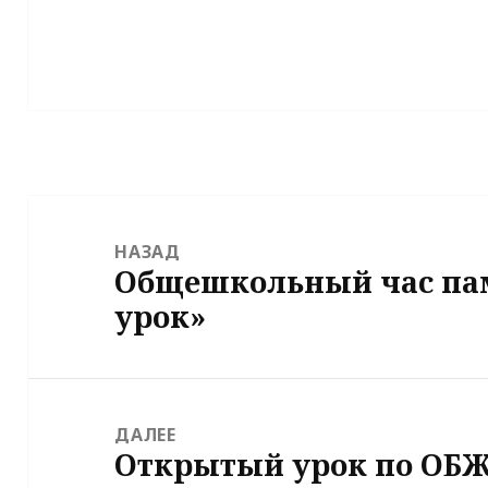
Навигация
по
НАЗАД
Общешкольный час па
записям
Предыдущая
урок»
запись:
ДАЛЕЕ
Открытый урок по ОБ
Следующая