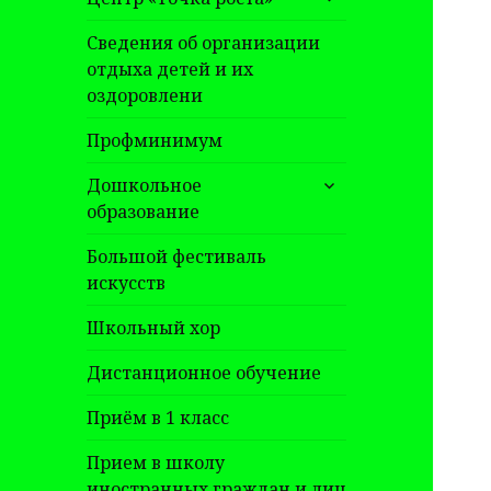
дочернее
меню
Сведения об организации
отдыха детей и их
оздоровлени
Профминимум
раскрыть
Дошкольное
дочернее
образование
меню
Большой фестиваль
искусств
Школьный хор
Дистанционное обучение
Приём в 1 класс
Прием в школу
иностранных граждан и лиц