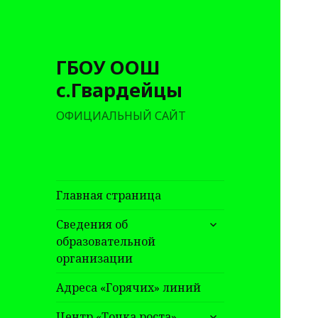
ГБОУ ООШ
с.Гвардейцы
ОФИЦИАЛЬНЫЙ САЙТ
Главная страница
раскрыть
Сведения об
дочернее
образовательной
меню
организации
Адреса «Горячих» линий
раскрыть
Центр «Точка роста»