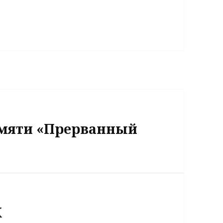
мяти «Прерванный
Ж