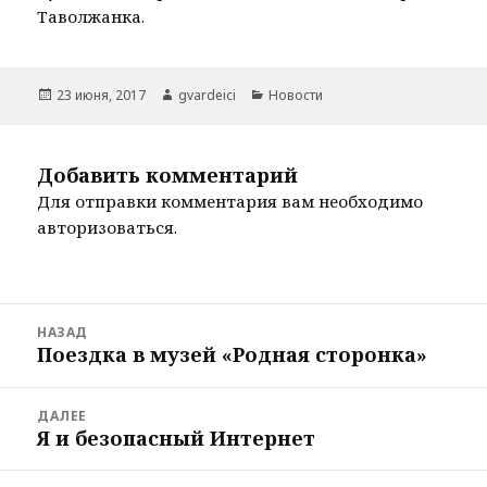
Таволжанка.
Опубликовано
Автор
Рубрики
23 июня, 2017
gvardeici
Новости
Добавить комментарий
Для отправки комментария вам необходимо
авторизоваться
.
Навигация
НАЗАД
по
Поездка в музей «Родная сторонка»
Предыдущая
записям
запись:
ДАЛЕЕ
Я и безопасный Интернет
Следующая
запись: