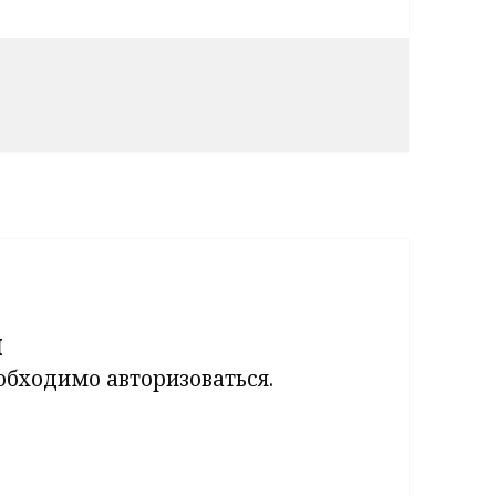
й
еобходимо
авторизоваться
.