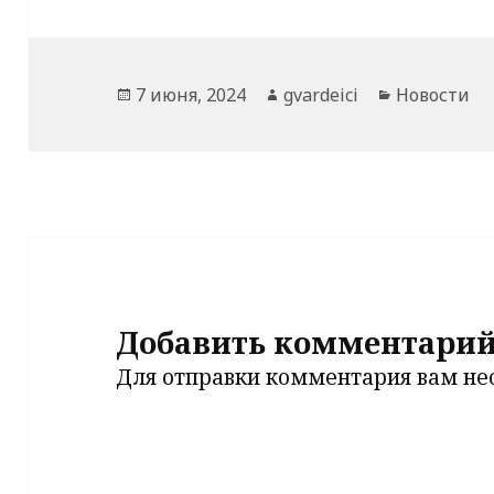
Опубликовано
Автор
Рубрики
7 июня, 2024
gvardeici
Новости
Добавить комментари
Для отправки комментария вам н