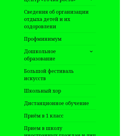
дочернее
меню
Сведения об организации
отдыха детей и их
оздоровлени
Профминимум
раскрыть
Дошкольное
дочернее
образование
меню
Большой фестиваль
искусств
Школьный хор
Дистанционное обучение
Приём в 1 класс
Прием в школу
иностранных граждан и лиц