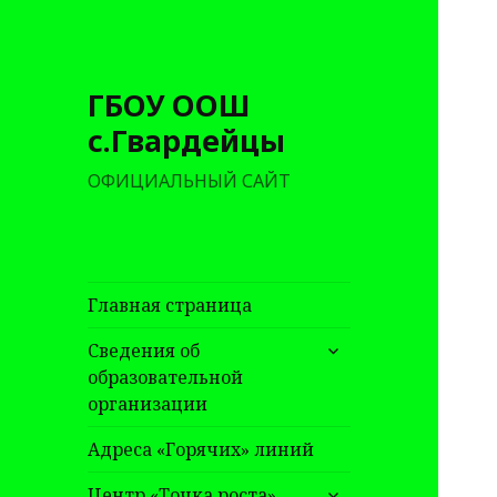
ГБОУ ООШ
с.Гвардейцы
ОФИЦИАЛЬНЫЙ САЙТ
Главная страница
раскрыть
Сведения об
дочернее
образовательной
меню
организации
Адреса «Горячих» линий
раскрыть
Центр «Точка роста»