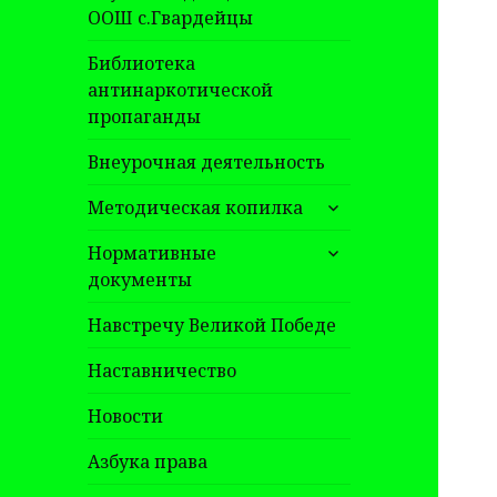
ООШ с.Гвардейцы
Библиотека
антинаркотической
пропаганды
Внеурочная деятельность
раскрыть
Методическая копилка
дочернее
раскрыть
меню
Нормативные
дочернее
документы
меню
Навстречу Великой Победе
Наставничество
Новости
Азбука права