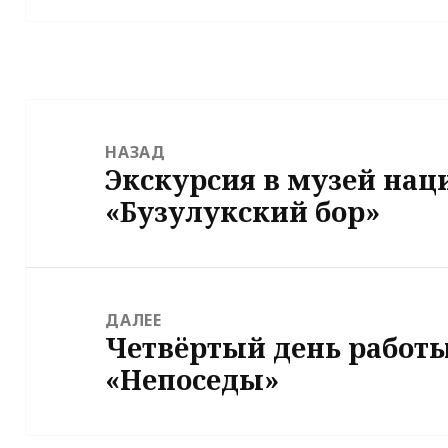
Навигация
по
НАЗАД
Экскурсия в музей нац
записям
Предыдущая
«Бузулукский бор»
запись:
ДАЛЕЕ
Четвёртый день работ
Следующая
«Непоседы»
запись: