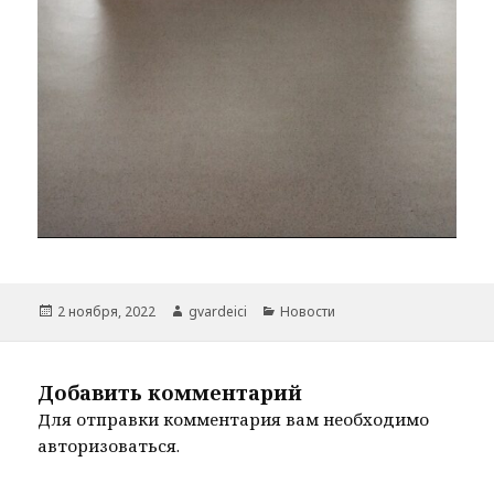
Опубликовано
Автор
Рубрики
2 ноября, 2022
gvardeici
Новости
Добавить комментарий
Для отправки комментария вам необходимо
авторизоваться
.