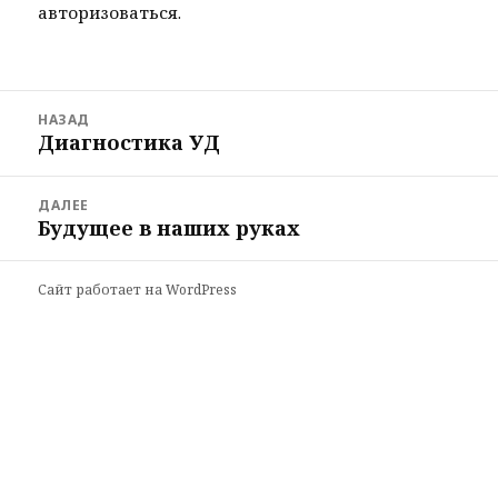
авторизоваться
.
Навигация
НАЗАД
по
Диагностика УД
Предыдущая
записям
запись:
ДАЛЕЕ
Будущее в наших руках
Следующая
запись:
Сайт работает на WordPress