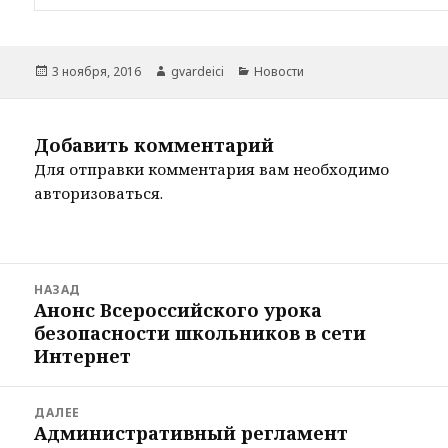
Опубликовано
Автор
Рубрики
3 ноября, 2016
gvardeici
Новости
Добавить комментарий
Для отправки комментария вам необходимо
авторизоваться
.
Навигация
НАЗАД
по
Анонс Всероссийского урока
Предыдущая
записям
безопасности школьников в сети
запись:
Интернет
ДАЛЕЕ
Административный регламент
Следующая