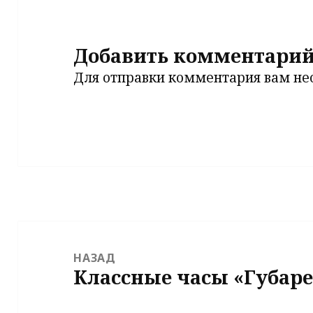
Добавить комментари
Для отправки комментария вам н
Навигация
по
НАЗАД
Классные часы «Губаре
записям
Предыдущая
запись: