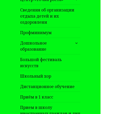
дочернее
меню
Сведения об организации
отдыха детей и их
оздоровлени
Профминимум
раскрыть
Дошкольное
дочернее
образование
меню
Большой фестиваль
искусств
Школьный хор
Дистанционное обучение
Приём в 1 класс
Прием в школу
иностранных граждан и лиц