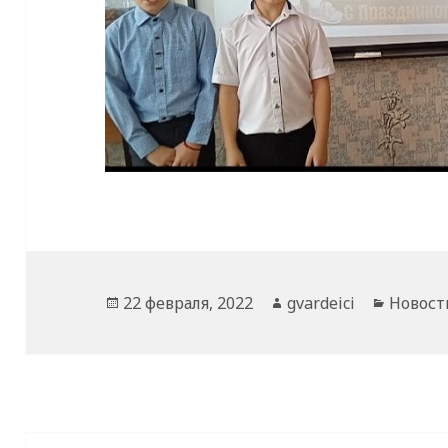
Опубликовано
Автор
Рубрик
22 февраля, 2022
gvardeici
Новост