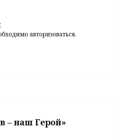
й
еобходимо
авторизоваться
.
в – наш Герой»