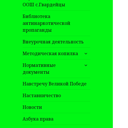
ООШ с.Гвардейцы
Библиотека
антинаркотической
пропаганды
Внеурочная деятельность
раскрыть
Методическая копилка
дочернее
раскрыть
меню
Нормативные
дочернее
документы
меню
Навстречу Великой Победе
Наставничество
Новости
Азбука права