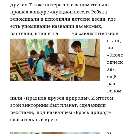
других. Также интересно и занимательно
прошёл конкурс «Аукцион песен». Ребята
вспоминали и исполняли детские песни, где
есть упоминание названий насекомых,
растений, птиц и т.д.. На заключит
ельной
станц
ии
«Эколо
гическ
ая»,
ещё
раз
вспом
нили «Правила друзей природы». И итогом
этой викторины был плакат, сделанный
ребятами, под названием «Брось природе
спасательный круг».
М