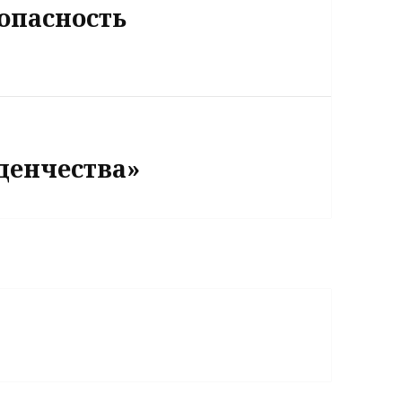
опасность
уденчества»