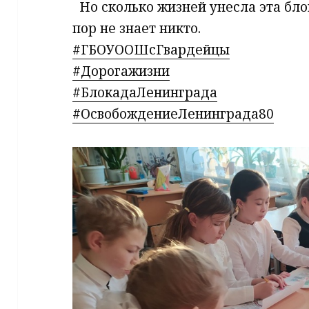
​ ​ Но сколько жизней унесла эта б
пор не знает никто.
#ГБОУООШсГвардейцы
#Дорогажизни
#БлокадаЛенинграда
#ОсвобождениеЛенинграда80