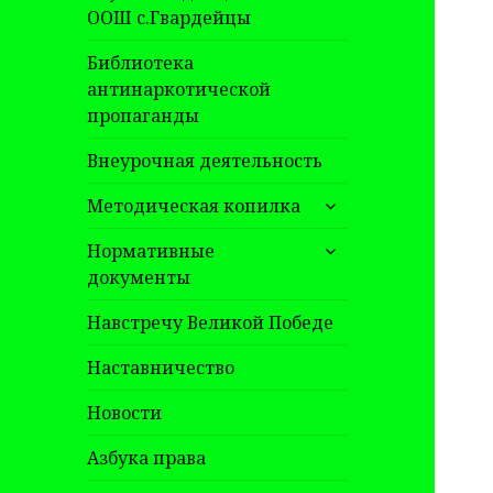
ООШ с.Гвардейцы
Библиотека
антинаркотической
пропаганды
Внеурочная деятельность
раскрыть
Методическая копилка
дочернее
раскрыть
меню
Нормативные
дочернее
документы
меню
Навстречу Великой Победе
Наставничество
Новости
Азбука права