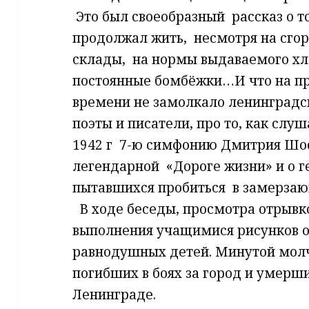
​ Это был своеобразный ​ рассказ о т
продолжал жить, ​ несмотря на сг
склады, ​ на нормы выдаваемого хл
постоянные бомбёжки…И что на пр
времени не замолкало ленинградско
поэты и писатели, про то, как слу
1942 г ​ 7-ю симфонию Дмитрия Шос
легендарной ​ «Дороге жизни» и о 
пытавшихся пробиться ​ в замерз
​ ​ В ходе беседы,​ просмотра отр
выполнения учащимися​ рисунков о​
равнодушных детей. Минутой молча
погибших в боях за город и умерших
Ленинграде.