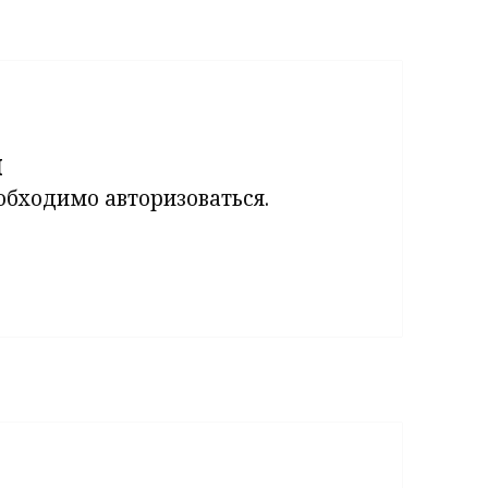
й
еобходимо
авторизоваться
.