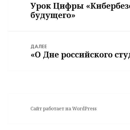
Урок Цифры «Кибербез
записям
Предыдущая
будущего»
запись:
ДАЛЕЕ
«О Дне российского ст
Следующая
запись:
Сайт работает на WordPress