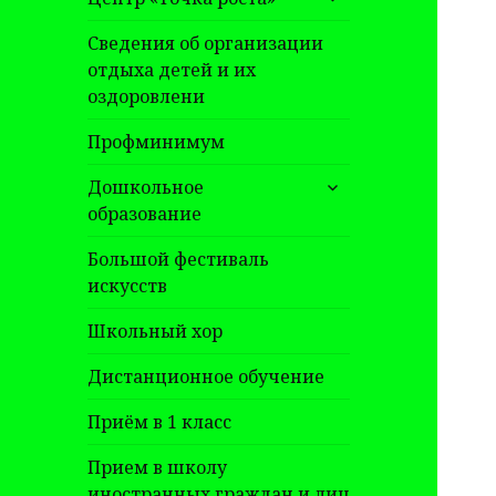
дочернее
меню
Сведения об организации
отдыха детей и их
оздоровлени
Профминимум
раскрыть
Дошкольное
дочернее
образование
меню
Большой фестиваль
искусств
Школьный хор
Дистанционное обучение
Приём в 1 класс
Прием в школу
иностранных граждан и лиц