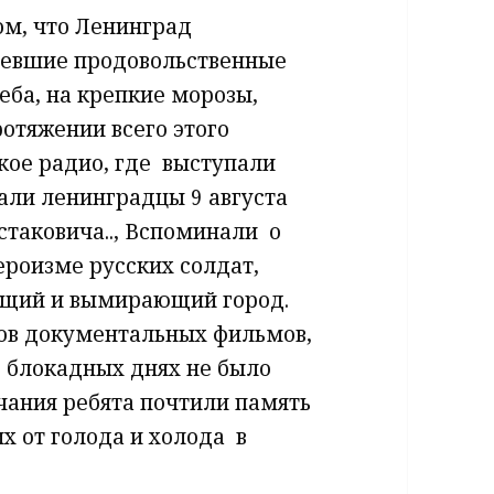
ом, что Ленинград ​
оревшие продовольственные
еба, на крепкие морозы,
отяжении всего этого
е радио,​ где ​ выступали
шали ленинградцы 9 августа
таковича.., Вспоминали ​ о
героизме русских солдат,
ающий и вымирающий город.
ывков документальных фильмов,
 блокадных​ днях не было
ния​ ребята​ почтили​ память
 от голода и холода ​ в