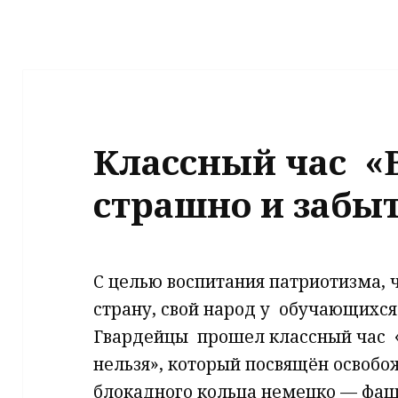
Классный час ​ 
страшно и забыт
С целью воспитания патриотизма, ч
страну, свой народ​ у ​ обучающихся ​
Гвардейцы ​ прошел классный час ​
нельзя», который посвящён освоб
блокадного кольца​ немецко — фаш