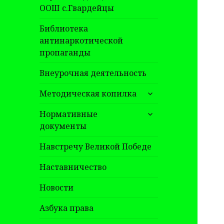
ООШ с.Гвардейцы
Библиотека
антинаркотической
пропаганды
Внеурочная деятельность
раскрыть
Методическая копилка
дочернее
раскрыть
меню
Нормативные
дочернее
документы
меню
Навстречу Великой Победе
Наставничество
Новости
Азбука права