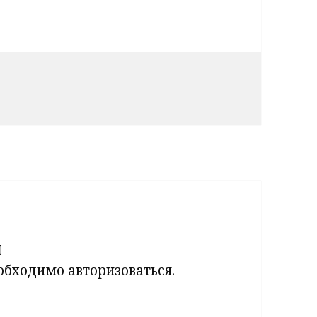
й
еобходимо
авторизоваться
.