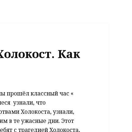
Холокост. Как
олы прошёл классный час «
еся узнали, что
ертвами Холокоста, узнали,
им в те ужасные дни. Этот
ебят с трагедией Холокоста,