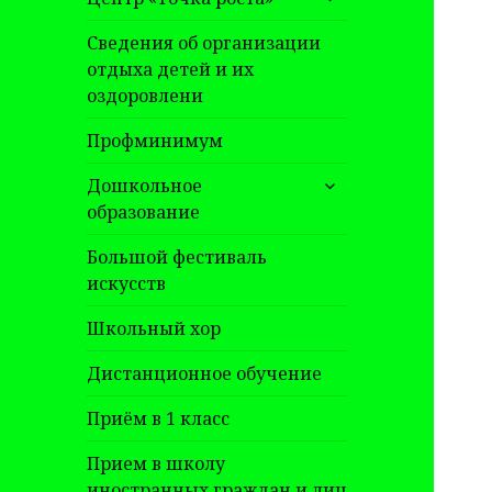
дочернее
меню
Сведения об организации
отдыха детей и их
оздоровлени
Профминимум
раскрыть
Дошкольное
дочернее
образование
меню
Большой фестиваль
искусств
Школьный хор
Дистанционное обучение
Приём в 1 класс
Прием в школу
иностранных граждан и лиц