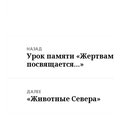
Навигация
по
НАЗАД
Урок памяти «Жертвам
записям
Предыдущая
посвящается…»
запись:
ДАЛЕЕ
«Животные Севера»
Следующая
запись: