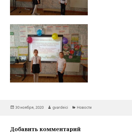
Опубликовано
Автор
Рубрики
30 ноября, 2020
gvardeici
Новости
Добавить комментарий