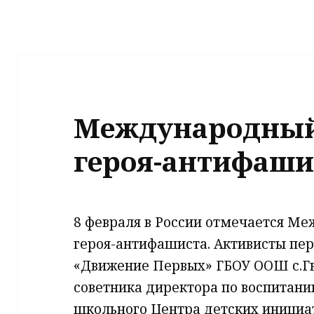
Международный
героя-антифаши
8 февраля в России отмечается М
героя-антифашиста. Активисты пе
«Движение Первых» ГБОУ ООШ с.Г
советника директора по воспитани
школьного Центра детских инициат