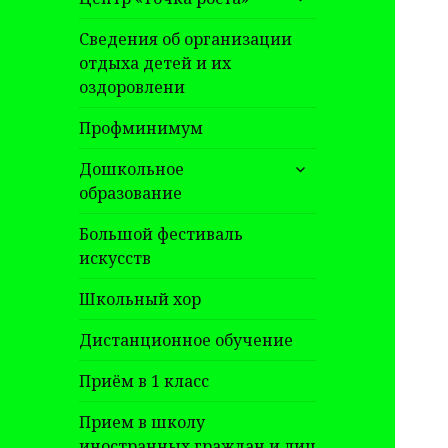
дочернее
меню
Сведения об организации
отдыха детей и их
оздоровлени
Профминимум
раскрыть
Дошкольное
дочернее
образование
меню
Большой фестиваль
искусств
Школьный хор
Дистанционное обучение
Приём в 1 класс
Прием в школу
иностранных граждан и лиц