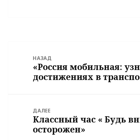
Навигация
по
НАЗАД
«Россия мобильная: уз
записям
Предыдущая
достижениях в транспо
запись:
ДАЛЕЕ
Классный час « Будь в
Следующая
осторожен»
запись: