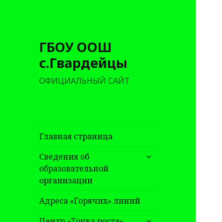
ГБОУ ООШ
с.Гвардейцы
ОФИЦИАЛЬНЫЙ САЙТ
Главная страница
раскрыть
Сведения об
дочернее
образовательной
меню
организации
Адреса «Горячих» линий
раскрыть
Центр «Точка роста»