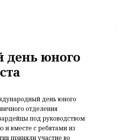
 день юного
ста
еждународный день юного
рвичного отделения
вардейцы под руководством
ю и вместе с ребятами из
ив приняли участие во