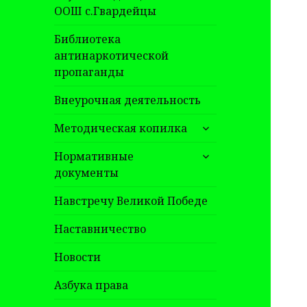
ООШ с.Гвардейцы
Библиотека
антинаркотической
пропаганды
Внеурочная деятельность
раскрыть
Методическая копилка
дочернее
раскрыть
меню
Нормативные
дочернее
документы
меню
Навстречу Великой Победе
Наставничество
Новости
Азбука права