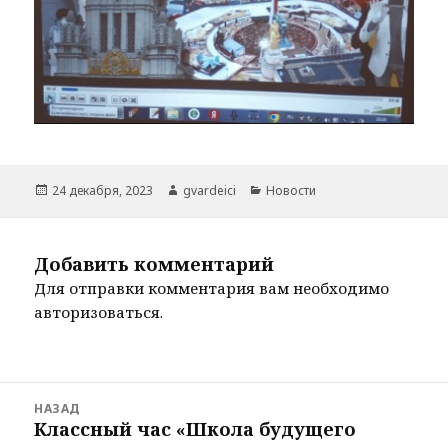
Опубликовано
Автор
Рубрики
24 декабря, 2023
gvardeici
Новости
Добавить комментарий
Для отправки комментария вам необходимо
авторизоваться
.
Навигация
НАЗАД
по
Классный час «Школа будущего
Предыдущая
записям