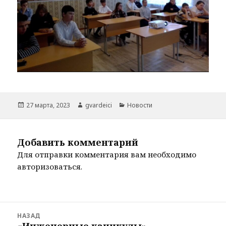
Опубликовано
Автор
Рубрики
27 марта, 2023
gvardeici
Новости
Добавить комментарий
Для отправки комментария вам необходимо
авторизоваться
.
Навигация
НАЗАД
по
«Инженерные каникулы»
Предыдущая