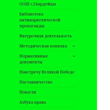
ООШ с.Гвардейцы
Библиотека
антинаркотической
пропаганды
Внеурочная деятельность
раскрыть
Методическая копилка
дочернее
раскрыть
меню
Нормативные
дочернее
документы
меню
Навстречу Великой Победе
Наставничество
Новости
Азбука права