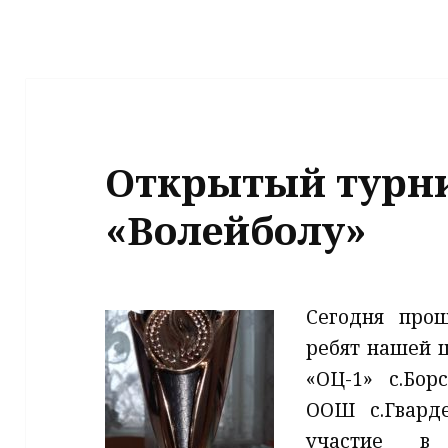
Открытый турн
«Волейболу»
Сегодня прош
ребят нашей 
«ОЦ-1» с.Бор
ООШ с.Гвард
участие в