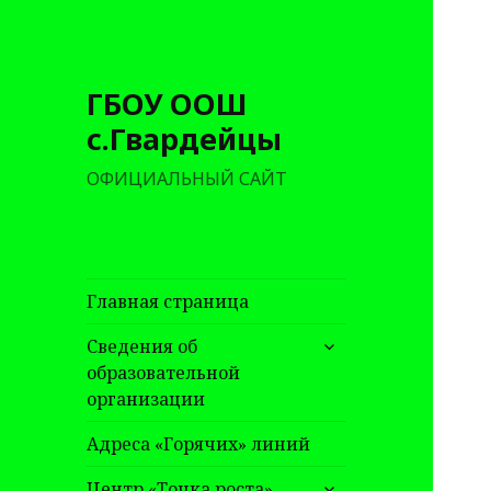
ГБОУ ООШ
с.Гвардейцы
ОФИЦИАЛЬНЫЙ САЙТ
Главная страница
раскрыть
Сведения об
дочернее
образовательной
меню
организации
Адреса «Горячих» линий
раскрыть
Центр «Точка роста»