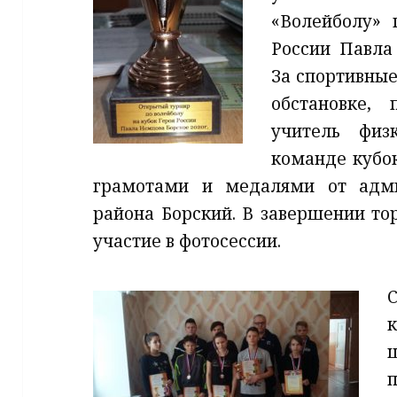
«Волейболу» 
России Павла 
За спортивные
обстановке,
учитель физ
команде кубок
грамотами и медалями от адми
района Борский. В завершении то
участие в фотосессии.