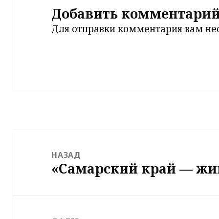
Добавить комментари
Для отправки комментария вам н
Навигация
по
НАЗАД
«Самарский край — жи
записям
Предыдущая
запись: