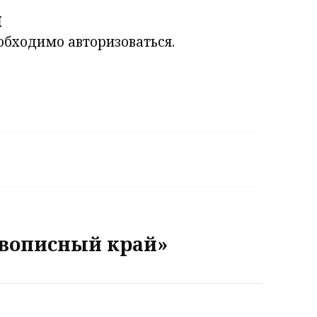
й
еобходимо
авторизоваться
.
вописный край»