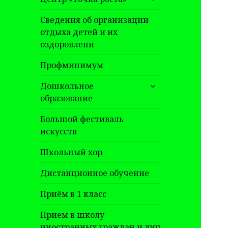
дочернее
меню
Сведения об организации
отдыха детей и их
оздоровлени
Профминимум
раскрыть
Дошкольное
дочернее
образование
меню
Большой фестиваль
искусств
Школьный хор
Дистанционное обучение
Приём в 1 класс
Прием в школу
иностранных граждан и лиц