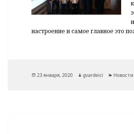
настроение и самое главное это по
Опубликовано
Автор
Рубрики
23 января, 2020
gvardeici
Новости