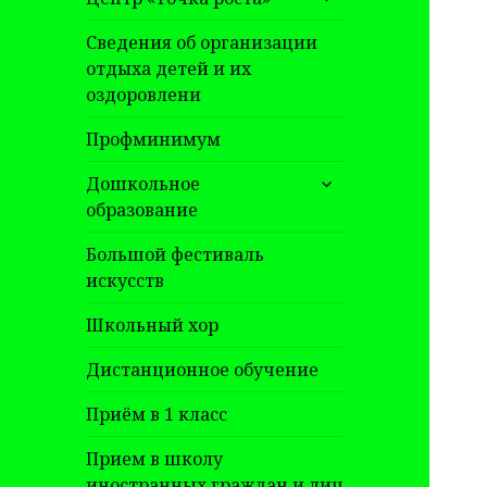
дочернее
меню
Сведения об организации
отдыха детей и их
оздоровлени
Профминимум
раскрыть
Дошкольное
дочернее
образование
меню
Большой фестиваль
искусств
Школьный хор
Дистанционное обучение
Приём в 1 класс
Прием в школу
иностранных граждан и лиц