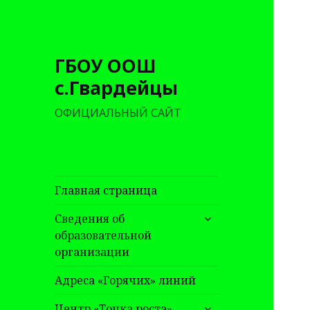
ГБОУ ООШ
с.Гвардейцы
ОФИЦИАЛЬНЫЙ САЙТ
Главная страница
раскрыть
Сведения об
дочернее
образовательной
меню
организации
Адреса «Горячих» линий
раскрыть
Центр «Точка роста»