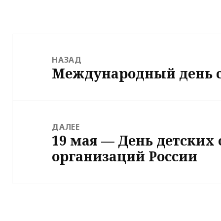
Навигация
по
НАЗАД
Международный день 
записям
Предыдущая
запись:
ДАЛЕЕ
19 мая — День детских
Следующая
организаций России
запись: