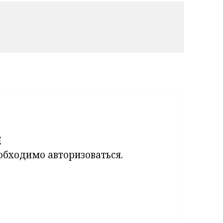
й
еобходимо
авторизоваться
.