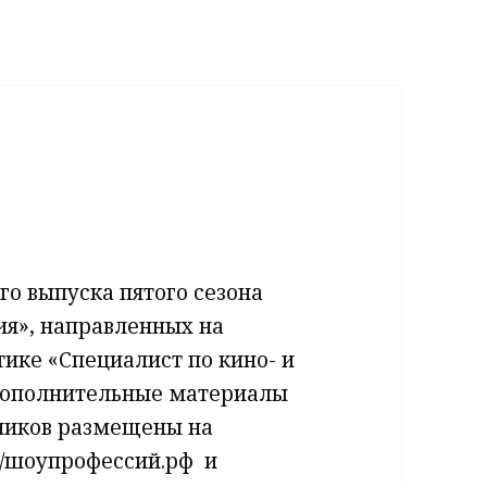
о выпуска пятого сезона
ия», направленных на
ике «Специалист по кино- и
 дополнительные материалы
ьников размещены на
://шоупрофессий.рф и