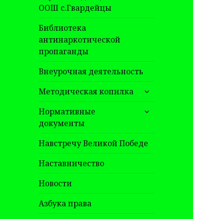
ООШ с.Гвардейцы
Библиотека
антинаркотической
пропаганды
Внеурочная деятельность
раскрыть
Методическая копилка
дочернее
раскрыть
меню
Нормативные
дочернее
документы
меню
Навстречу Великой Победе
Наставничество
Новости
Азбука права