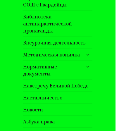
ООШ с.Гвардейцы
Библиотека
антинаркотической
пропаганды
Внеурочная деятельность
раскрыть
Методическая копилка
дочернее
раскрыть
меню
Нормативные
дочернее
документы
меню
Навстречу Великой Победе
Наставничество
Новости
Азбука права