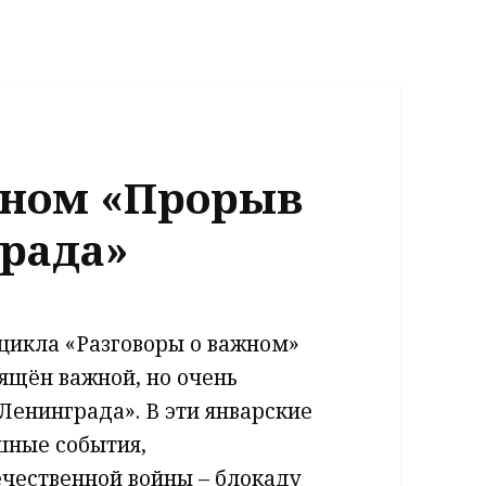
жном «Прорыв
рада»
 цикла «Разговоры о важном»
ящён важной, но очень
енинграда». В эти январские
шные события,
чественной войны – блокаду