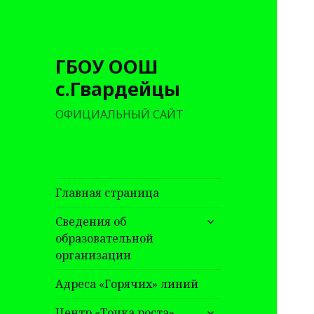
ГБОУ ООШ
с.Гвардейцы
ОФИЦИАЛЬНЫЙ САЙТ
Главная страница
раскрыть
Сведения об
дочернее
образовательной
меню
организации
Адреса «Горячих» линий
раскрыть
Центр «Точка роста»