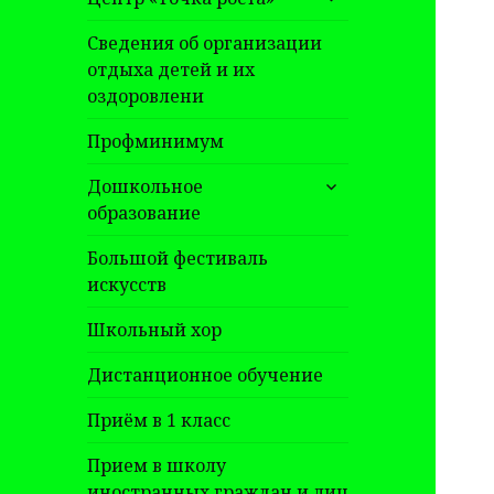
дочернее
меню
Сведения об организации
отдыха детей и их
оздоровлени
Профминимум
раскрыть
Дошкольное
дочернее
образование
меню
Большой фестиваль
искусств
Школьный хор
Дистанционное обучение
Приём в 1 класс
Прием в школу
иностранных граждан и лиц