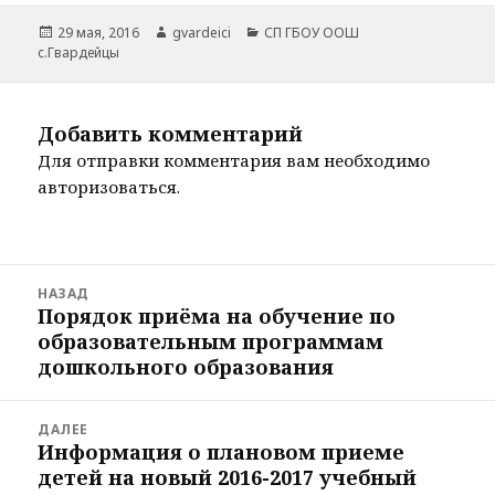
Опубликовано
Автор
Рубрики
29 мая, 2016
gvardeici
СП ГБОУ ООШ
с.Гвардейцы
Добавить комментарий
Для отправки комментария вам необходимо
авторизоваться
.
Навигация
НАЗАД
по
Порядок приёма на обучение по
Предыдущая
записям
образовательным программам
запись:
дошкольного образования
ДАЛЕЕ
Информация о плановом приеме
Следующая
детей на новый 2016-2017 учебный
запись: