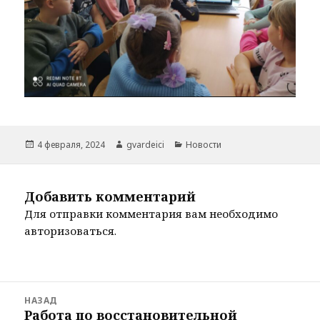
Опубликовано
Автор
Рубрики
4 февраля, 2024
gvardeici
Новости
Добавить комментарий
Для отправки комментария вам необходимо
авторизоваться
.
Навигация
НАЗАД
по
Работа по восстановительной
Предыдущая