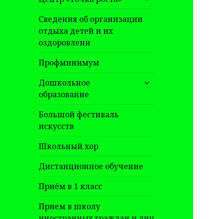
дочернее
меню
Сведения об организации
отдыха детей и их
оздоровлени
Профминимум
раскрыть
Дошкольное
дочернее
образование
меню
Большой фестиваль
искусств
Школьный хор
Дистанционное обучение
Приём в 1 класс
Прием в школу
иностранных граждан и лиц