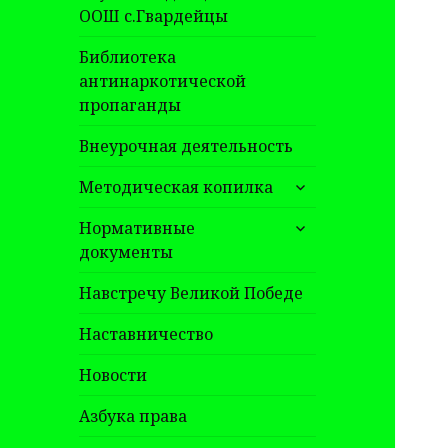
ООШ с.Гвардейцы
Библиотека
антинаркотической
пропаганды
Внеурочная деятельность
раскрыть
Методическая копилка
дочернее
раскрыть
меню
Нормативные
дочернее
документы
меню
Навстречу Великой Победе
Наставничество
Новости
Азбука права