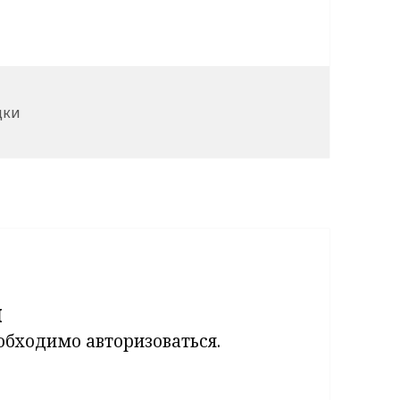
ки
дки
й
еобходимо
авторизоваться
.