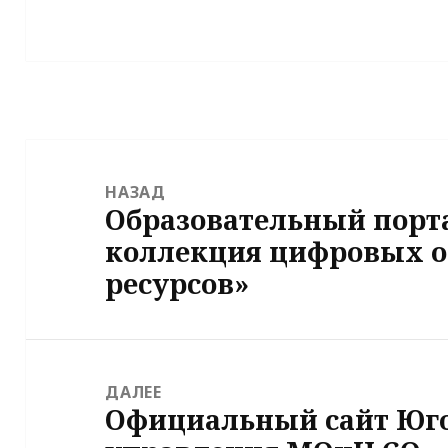
Навигация
по
НАЗАД
Образовательный порт
записям
Предыдущая
коллекция цифровых о
запись:
ресурсов»
ДАЛЕЕ
Официальный сайт Юго
Следующая