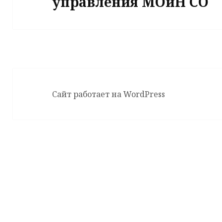
управления МОиН СО
запись:
Сайт работает на WordPress