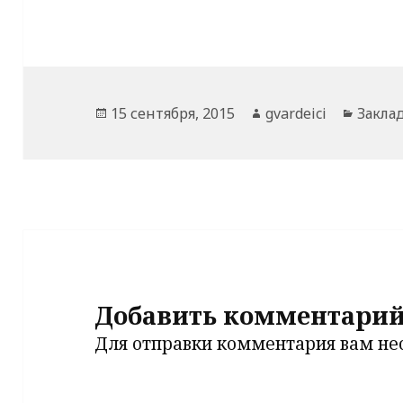
Опубликовано
Автор
Рубри
15 сентября, 2015
gvardeici
Закла
Добавить комментари
Для отправки комментария вам н