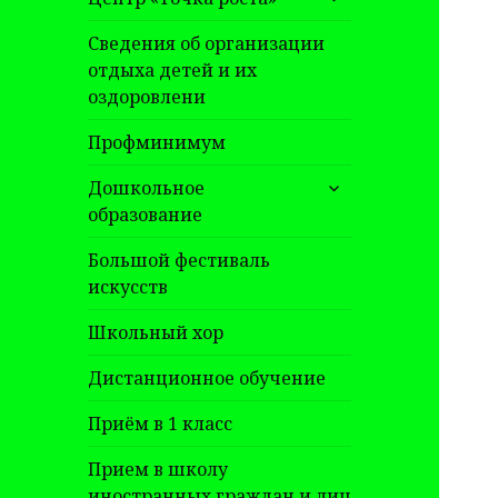
дочернее
меню
Сведения об организации
отдыха детей и их
оздоровлени
Профминимум
раскрыть
Дошкольное
дочернее
образование
меню
Большой фестиваль
искусств
Школьный хор
Дистанционное обучение
Приём в 1 класс
Прием в школу
иностранных граждан и лиц