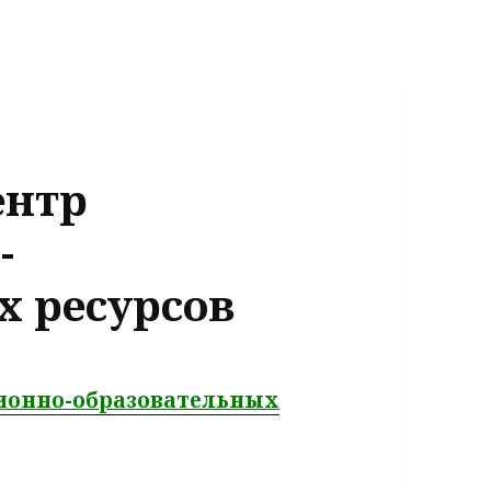
ентр
-
х ресурсов
ионно-образовательных