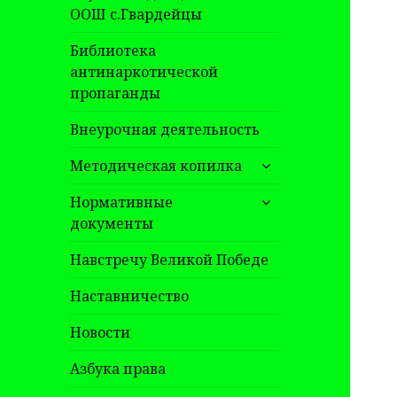
ООШ с.Гвардейцы
Библиотека
антинаркотической
пропаганды
Внеурочная деятельность
раскрыть
Методическая копилка
дочернее
раскрыть
меню
Нормативные
дочернее
документы
меню
Навстречу Великой Победе
Наставничество
Новости
Азбука права