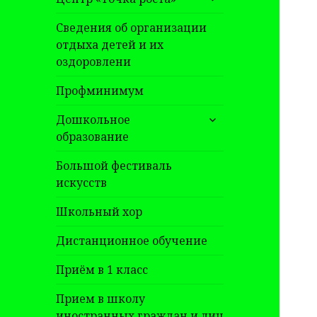
дочернее
меню
Сведения об организации
отдыха детей и их
оздоровлени
Профминимум
раскрыть
Дошкольное
дочернее
образование
меню
Большой фестиваль
искусств
Школьный хор
Дистанционное обучение
Приём в 1 класс
Прием в школу
иностранных граждан и лиц