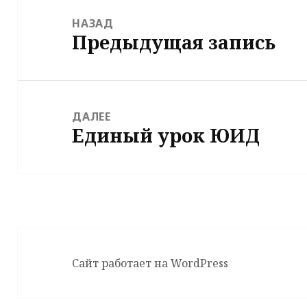
по
НАЗАД
Предыдущая запись
записям
Предыдущая
запись:
ДАЛЕЕ
Единый урок ЮИД
Следующая
запись:
Сайт работает на WordPress