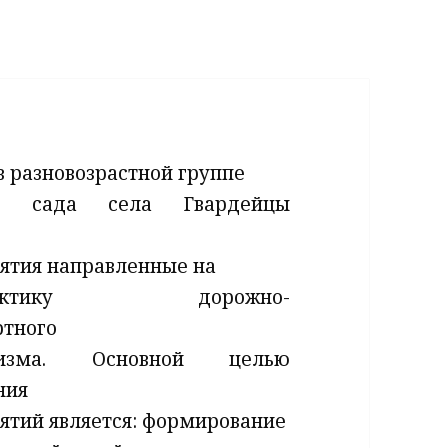
в разновозрастной группе
го сада села Гвардейцы
ятия направленные на
илактику дорожно-
ртного
тизма. Основной целью
ния
ятий является: формирование