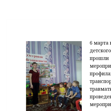
6 марта 
детско
прошли
меропри
проф
транспо
травма
проведе
меропри