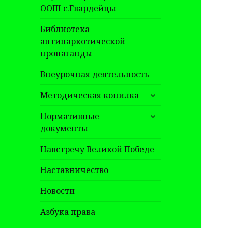
ООШ с.Гвардейцы
Библиотека
антинаркотической
пропаганды
Внеурочная деятельность
раскрыть
Методическая копилка
дочернее
раскрыть
меню
Нормативные
дочернее
документы
меню
Навстречу Великой Победе
Наставничество
Новости
Азбука права