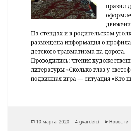
правил д
оформ
движени
На стендах и в родительском угол
размещена информация о профила
детского травматизма на дорога.
Проводились: чтения художествен
литературы «Сколько глаз у светоф
подвижная игра — ситуация «Кто 
Опубликовано
Автор
Рубрики
10 марта, 2020
gvardeici
Новости