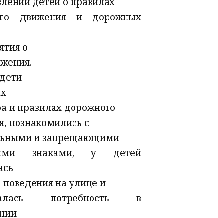
влений детей о правилах
ого движения и дорожных
ятия о
жения.
 дети
ах
ра и правилах дорожного
я, познакомились с
льными и запрещающими
ными знаками, у детей
ась
 поведения на улице и
оталась потребность в
нии