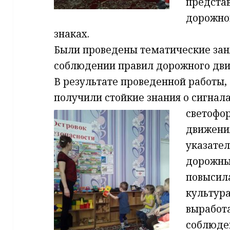
предста
дорожн
знаках.
Были проведены тематические зан
соблюдении правил дорожного дви
В результате проведенной работы,
получили стойкие знания о сигнал
светофо
движени
указате
дорож
повысил
культура
выраб
соблюде