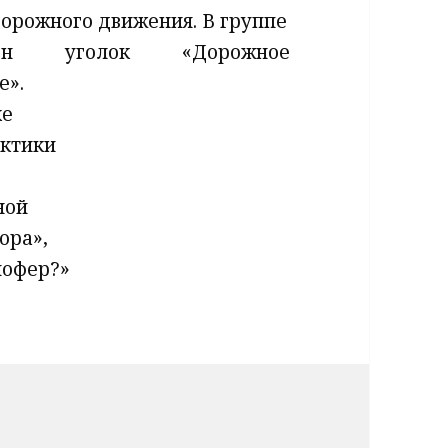
орожного движения. В группе
лен уголок «Дорожное
е».
ке
ктики
ной
ора»,
шофер?»