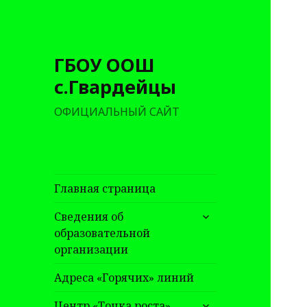
ГБОУ ООШ
с.Гвардейцы
ОФИЦИАЛЬНЫЙ САЙТ
Главная страница
раскрыть
Сведения об
дочернее
образовательной
меню
организации
Адреса «Горячих» линий
раскрыть
Центр «Точка роста»