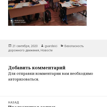
Опубликовано
Автор
Рубрики
21 сентября, 2020
gvardeici
Безопасность
дорожного движения
,
Новости
Добавить комментарий
Для отправки комментария вам необходимо
авторизоваться
.
Навигация
НАЗАД
по