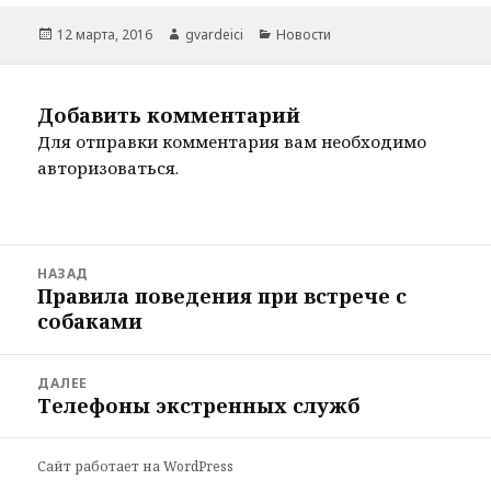
Опубликовано
Автор
Рубрики
12 марта, 2016
gvardeici
Новости
Добавить комментарий
Для отправки комментария вам необходимо
авторизоваться
.
Навигация
НАЗАД
по
Правила поведения при встрече с
Предыдущая
записям
собаками
запись:
ДАЛЕЕ
Телефоны экстренных служб
Следующая
запись:
Сайт работает на WordPress