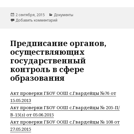
Опубликовано
Рубрики
2 сентября, 2015
Документы
к записи Оказание платных образовательны
Добавить комментарий
Предписание органов,
осуществляющих
государственный
контроль в сфере
образования
Акт проверки ГБОУ ООШ с.Гвардейцы №76 от
15.05.2013
Акт проверки ГБОУ ООШ с.Гвардейцы № 205-П/
В-15(з) от 05.06.2015
Акт проверки ГБОУ ООШ с.Гвардейцы № 108 от
27.05.2015