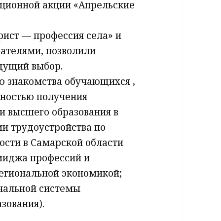
ационной акции «Апрельские
ист — профессия села» и
вателями, позволили
дущий выбор.
ю знакомства обучающихся ,
жностью получения
и высшего образования в
ми трудоустройства по
ости в Самарской области
миджа профессий и
региональной экономикой;
нальной системы
зования).