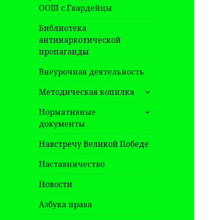
ООШ с.Гвардейцы
Библиотека
антинаркотической
пропаганды
Внеурочная деятельность
раскрыть
Методическая копилка
дочернее
раскрыть
меню
Нормативные
дочернее
документы
меню
Навстречу Великой Победе
Наставничество
Новости
Азбука права