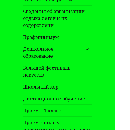
дочернее
меню
Сведения об организации
отдыха детей и их
оздоровлени
Профминимум
раскрыть
Дошкольное
дочернее
образование
меню
Большой фестиваль
искусств
Школьный хор
Дистанционное обучение
Приём в 1 класс
Прием в школу
иностранных граждан и лиц