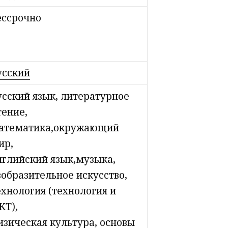
ессрочно
усский
усский язык, литературное
тение,
атематика,окружающий
ир,
нглийский язык,музыка,
зобразительное искусство,
ехнология (технология и
КТ),
изическая культура, основы