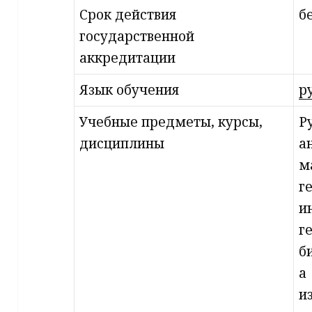
Срок действия
б
государственной
аккредитации
Язык обучения
р
Учебные предметы, курсы,
Р
дисциплины
а
м
г
и
г
б
а
и