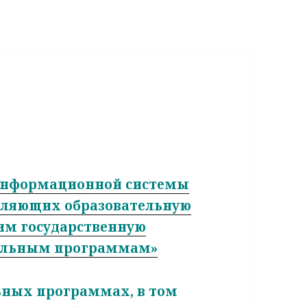
 информационной системы
твляющих образовательную
им государственную
ельным программам»
ьных программах, в том