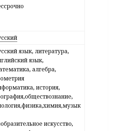
ессрочно
усский
усский язык, литература,
нглийский язык,
атематика, алгебра,
еометрия
нформатика, история,
еография,обществознание,
иология,физика,химия,музык
зобразительное искусство,