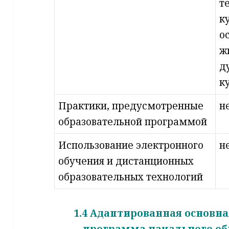
т
к
о
ж
д
к
Практики, предусмотренные
н
образовательной программой
Использование электронного
н
обучения и дистанционных
образовательных технологий
1.4 Адаптированная основн
программа начального об