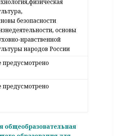
ехнология,физическая
ультура,
сновы безопасности
изнедеятельности, основы
уховно-нравственной
ультуры народов России
е предусмотрено
е предусмотрено
ая общеобразовательная
щего образования для