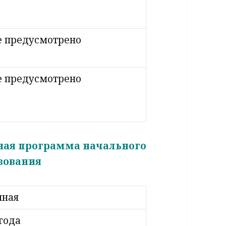
—
е предусмотрено
е предусмотрено
ьная программа
начального
зования
чная
 года