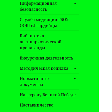
раскрыть
Информационная
дочернее
безопасность
меню
Служба медиации ГБОУ
ООШ с.Гвардейцы
Библиотека
антинаркотической
пропаганды
Внеурочная деятельность
раскрыть
Методическая копилка
дочернее
раскрыть
меню
Нормативные
дочернее
документы
меню
Навстречу Великой Победе
Наставничество