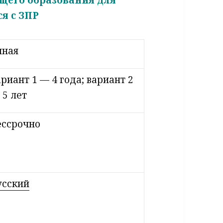
я с ЗПР
чная
ариант 1 — 4 года; вариант 2
 5 лет
ессрочно
усский