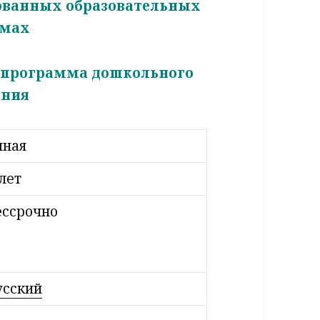
ованных образовательных
ммах
я программа дошкольного
ания
чная
 лет
ессрочно
усский