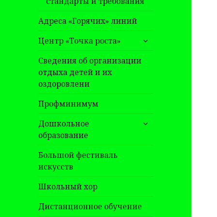
стандарты и требования
Адреса «Горячих» линий
раскрыть
Центр «Точка роста»
дочернее
меню
Сведения об организации
отдыха детей и их
оздоровлени
Профминимум
раскрыть
Дошкольное
дочернее
образование
меню
Большой фестиваль
искусств
Школьный хор
Дистанционное обучение