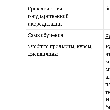
Срок действия
б
государственной
аккредитации
Язык обучения
р
Учебные предметы, курсы,
Р
дисциплины
ч
м
м
а
и
т
И
ф