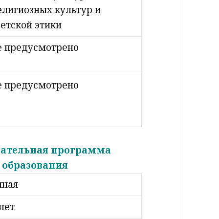
елигиозных культур и
ветской этики
е предусмотрено
е предусмотрено
вательная программа
 образования
чная
 лет